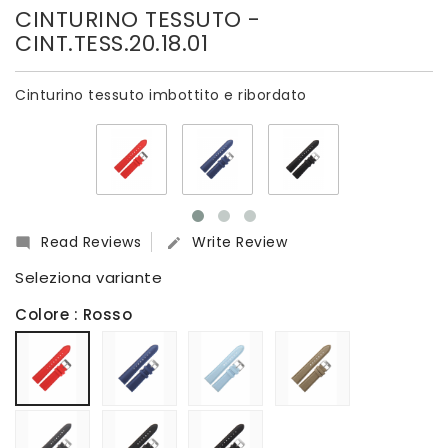
CINTURINO TESSUTO
-
CINT.TESS.20.18.01
Cinturino tessuto imbottito e ribordato
Read Reviews
Write Review


Seleziona variante
Colore
: Rosso
Blu
Azzurro
Verde
Rosso
Militare
Nero
Nero
Nero
opaco
grezzo
lucido