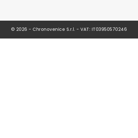
© 2026 - Chronovenice S.r.l. - VAT: IT03950570246