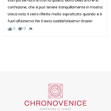
stampa sembra di ottima qualità. Molto bella anche la 
confezione, che si può tenere tranquillamente in mostra. 
Unica nota: il vetro riflette molto soprattutto quando si è 
fuori all'esterno! Per il resto soddisfatissimo! Grazie!
0
0
thumb_up
thumb_down
flag