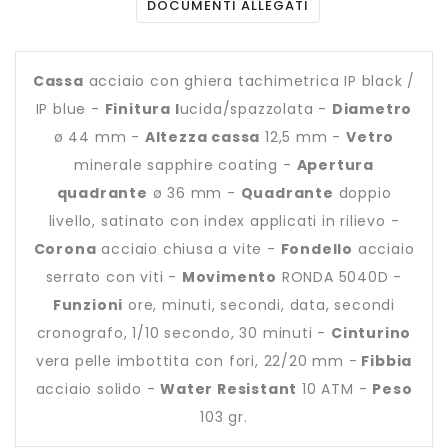
DOCUMENTI ALLEGATI
Cassa
acciaio con ghiera tachimetrica IP black /
IP blue -
Finitura l
ucida/spazzolata -
Diametro
ø 44 mm -
Altezza cassa
12,5 mm -
Vetro
minerale sapphire coating -
Apertura
quadrante
ø 36 mm -
Quadrante
doppio
livello, satinato con index applicati in rilievo -
Corona
acciaio chiusa a vite -
Fondello
acciaio
serrato con viti -
Movimento
RONDA 5040D -
Funzioni
ore, minuti, secondi, data, secondi
cronografo, 1/10 secondo, 30 minuti -
Cinturino
vera pelle imbottita con fori, 22/20 mm -
Fibbia
acciaio solido -
Water Resistant
10 ATM -
Peso
103 gr.