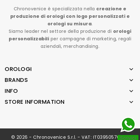
Chronovenice è specializzata nella
creazione e
produzione di orologi con logo personalizzati e
orologi su misura
.
Siamo leader nel settore della produzione di
orologi
personalizzabili
per campagne di marketing, regali
aziendali, merchandising.
OROLOGI

BRANDS

INFO

STORE INFORMATION

© 2026 - Chronovenice S.r.l. - VAT: IT03950570246
Scrivici